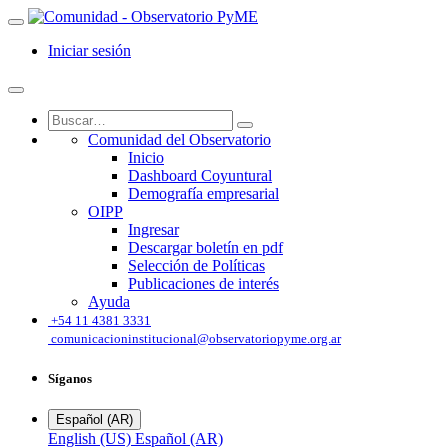
Iniciar sesión
Comunidad del Observatorio
Inicio
Dashboard Coyuntural
Demografía empresarial
OIPP
Ingresar
Descargar boletín en pdf
Selección de Políticas
Publicaciones de interés
Ayuda
͏
+54 11 4381 3331
comunicacioninstitucional@observatoriopyme.org.ar
Síganos
Español (AR)
English (US)
Español (AR)