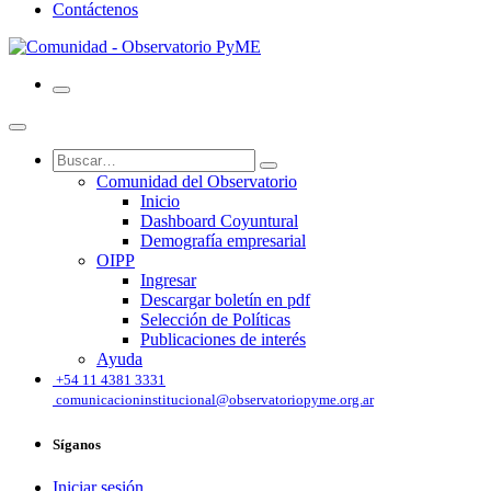
Contáctenos
Comunidad del Observatorio
Inicio
Dashboard Coyuntural
Demografía empresarial
OIPP
Ingresar
Descargar boletín en pdf
Selección de Políticas
Publicaciones de interés
Ayuda
͏
+54 11 4381 3331
comunicacioninstitucional@observatoriopyme.org.ar
Síganos
Iniciar sesión