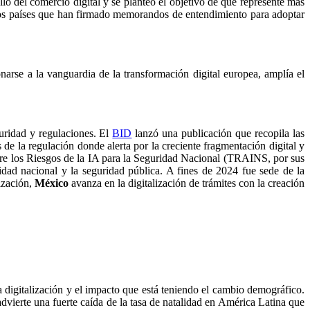
lo del comercio digital y se planteó el objetivo de que represente más
os países que han firmado memorandos de entendimiento para adoptar
narse a la vanguardia de la transformación digital europea, amplía el
guridad y regulaciones. El
BID
lanzó una publicación que recopila las
e la regulación donde alerta por la creciente fragmentación digital y
re los Riesgos de la IA para la Seguridad Nacional (TRAINS, por sus
ridad nacional y la seguridad pública. A fines de 2024 fue sede de la
ización,
México
avanza en la digitalización de trámites con la creación
a digitalización y el impacto que está teniendo el cambio demográfico.
dvierte una fuerte caída de la tasa de natalidad en América Latina que