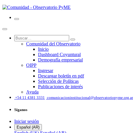
Comunidad del Observatorio
Inicio
Dashboard Coyuntural
Demografía empresarial
OIPP
Ingresar
Descargar boletín en pdf
Selección de Políticas
Publicaciones de interés
Ayuda
͏
+54 11 4381 3331
comunicacioninstitucional@observatoriopyme.org.ar
Síganos
Iniciar sesión
Español (AR)
English (US)
Español (AR)