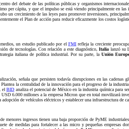
l centro del debate de las políticas públicas y organismos internaciona
imo per cápita, y que el impulso se está viendo principalmente en las 
ubo un crecimiento de las leyes para promover inversiones, principalm
entemente el Plan de acción para reducir eficazmente los costos logíst
 medios, un estudio publicado por el
FMI
refleja la creciente preocup
usión de tecnologías. Con relación a este diagnóstico,
Italia
lanzó su L
tegia italiana de política industrial. Por su parte, la
Unión Europ
ialización, señala que persisten todavía disrupciones en las cadenas 
 Plantea la centralidad de la innovación para el progreso de la industri
, el
BID
analiza el potencial de México en la industria química para sem
 USD 6.000 millones a la empresa Micron que en total movilizará inv
dopción de vehículos eléctricos y establecer una infraestructura de car
e menores ingresos tienen una baja proporción de PyME industriales c
te de medidas para fortalecer a las micro y pequeñas empresas donde