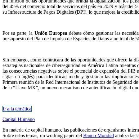
En función de las oportunidades que brinda la digitalización, los paí
del 45% del comercio total de servicios del país en 2029 y más del 
su Infraestructura de Pagos Digitales (DPI), lo que mejora la credibilid
Por su parte, la
Unión Europea
debate cómo gestionar las necesidad
presupuesto del Plan de Impulso de Espacios de Datos a un total de 5
Sin embargo, como contracara de las oportunidades que ofrece la dig
estrategias nacionales de ciberseguridad en América Latina mientras 
las consecuencias negativas sobre el potencial de expansión del PIB
siglas en inglés) para identificar, medir y gestionar las implicacio
Primera reunión de la Red Internacional de Institutos de Seguridad de 
de la “Llave MX”, un nuevo mecanismo de autentificación digital que p
Ir a la temática​​​​
Capital Humano
En materia de capital humano, las publicaciones de organismos interna
Sobre estos temas, un working paper del
Banco Mundial
analiza las c