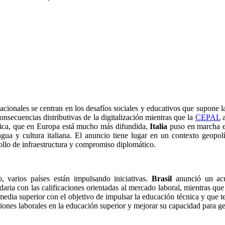
.
cionales se centran en los desafíos sociales y educativos que supone l
onsecuencias distributivas de la digitalización mientras que la
CEPAL
a
mática, que en Europa está mucho más difundida,
Italia
puso en marcha e
ngua y cultura italiana. El anuncio tiene lugar en un contexto geopo
llo de infraestructura y compromiso diplomático.
, varios países están impulsando iniciativas.
Brasil
anunció un acue
daria con las calificaciones orientadas al mercado laboral, mientras qu
edia superior con el objetivo de impulsar la educación técnica y que 
nes laborales en la educación superior y mejorar su capacidad para gen