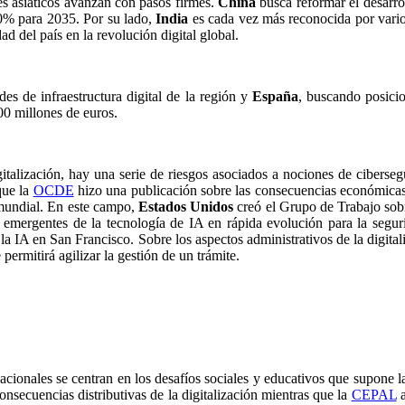
ses asiáticos avanzan con pasos firmes.
China
busca reformar el desarrol
50% para 2035. Por su lado,
India
es cada vez más reconocida por vari
ad del país en la revolución digital global.
es de infraestructura digital de la región y
España
, buscando posicio
00 millones de euros.
italización, hay una serie de riesgos asociados a nociones de ciberse
que la
OCDE
hizo una publicación sobre las consecuencias económicas d
 mundial. En este campo,
Estados Unidos
creó el Grupo de Trabajo sob
nes emergentes de la tecnología de IA en rápida evolución para la segu
la IA en San Francisco. Sobre los aspectos administrativos de la digital
ermitirá agilizar la gestión de un trámite.
cionales se centran en los desafíos sociales y educativos que supone l
onsecuencias distributivas de la digitalización mientras que la
CEPAL
a