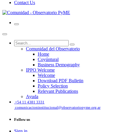
Contact Us
Comunidad del Observatorio
Home
Coyúntural
Business Demography
IPPO Welcome
Welcome
Download PDF Bulletin
Policy Selection
Relevant Publications
Ayuda
͏
+54 11 4381 3331
comunicacioninstitucional@observatoriopyme.org.ar
Follow us
Sign in