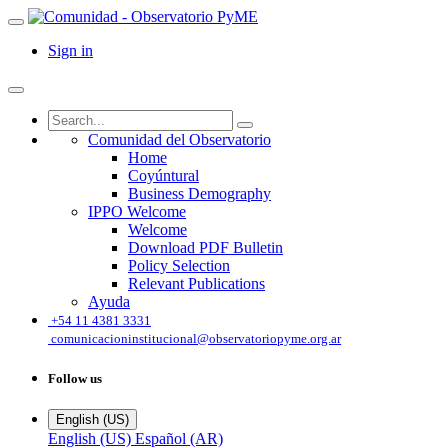
Sign in
Comunidad del Observatorio
Home
Coyúntural
Business Demography
IPPO Welcome
Welcome
Download PDF Bulletin
Policy Selection
Relevant Publications
Ayuda
͏
+54 11 4381 3331
comunicacioninstitucional@observatoriopyme.org.ar
Follow us
English (US)
English (US)
Español (AR)