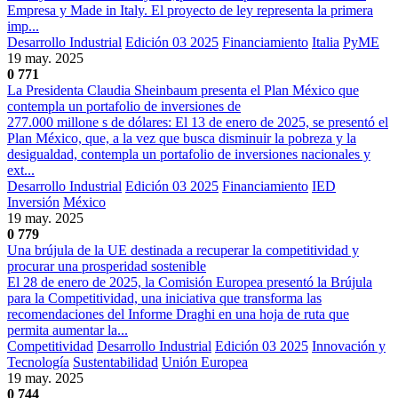
Empresa y Made in Italy. El proyecto de ley representa la primera
imp...
Desarrollo Industrial
Edición 03 2025
Financiamiento
Italia
PyME
19 may. 2025
0
771
La Presidenta Claudia Sheinbaum presenta el Plan México que
contempla un portafolio de inversiones de
277.000 millone s de dólares: El 13 de enero de 2025, se presentó el
Plan México, que, a la vez que busca disminuir la pobreza y la
desigualdad, contempla un portafolio de inversiones nacionales y
ext...
Desarrollo Industrial
Edición 03 2025
Financiamiento
IED
Inversión
México
19 may. 2025
0
779
Una brújula de la UE destinada a recuperar la competitividad y
procurar una prosperidad sostenible
El 28 de enero de 2025, la Comisión Europea presentó la Brújula
para la Competitividad, una iniciativa que transforma las
recomendaciones del Informe Draghi en una hoja de ruta que
permita aumentar la...
Competitividad
Desarrollo Industrial
Edición 03 2025
Innovación y
Tecnología
Sustentabilidad
Unión Europea
19 may. 2025
0
744