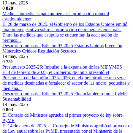
19 may. 2025
0
820
Medidas inmediatas para aumentar la producción mineral
estadounidense
El 20 de marzo de 2025, el Gobierno de los Estados Unidos emitió
una orden ejecutiva sobre la producción de minerales en el país.
Entre las medidas que estipula se encuentran la aceleración de
permiso...
Desarrollo Industrial
Edición 03 2025
Estados Unidos
Inversión
Minerales Críticos
Regulación
Sectores
19 may. 2025
0
751
Presupuesto 2025-26: Impulso a la expansión de las MIPYMES
El 4 de febrero de 2025, el Gobierno de India presentó el
Presupuesto de la Unión 2025-2026, en el que introduce una serie
de medidas destinadas a fortalecer el sector de las micro, pequeñas y
mediana...
Desarrollo Industrial
Edición 03 2025
Financiamiento
India
PyME
Sustentabilidad
19 may. 2025
0
803
El Consejo de Ministros aprueba el primer proyecto de ley sobre
PyME
El 14 de enero de 2025, el Consejo de Ministros aprobó el proyecto
de Ley anual sobre las PyME, presentado por el Ministerio de la