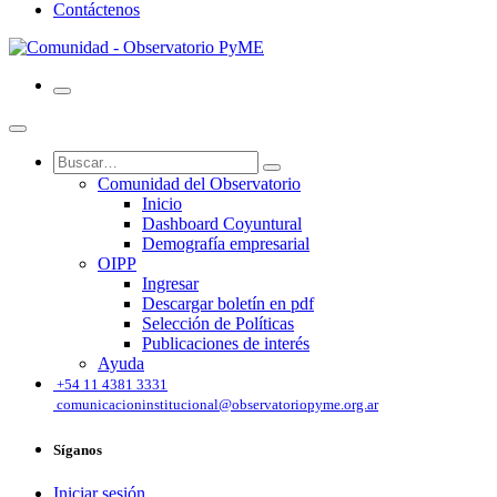
Contáctenos
Comunidad del Observatorio
Inicio
Dashboard Coyuntural
Demografía empresarial
OIPP
Ingresar
Descargar boletín en pdf
Selección de Políticas
Publicaciones de interés
Ayuda
͏
+54 11 4381 3331
comunicacioninstitucional@observatoriopyme.org.ar
Síganos
Iniciar sesión