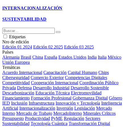
INTERNACIONALIZACIÓN
SUSTENTABILIDAD
Etiquetas
Nro de edición
Edición 01 2024
Edición 02 2025
Edición 03 2025
Países
Alemania
Brasil
China
España
Estados Unidos
India
Italia
México
Unión Europea
Temáticas
Acuerdo Internacional
Capacitación
Capital Humano
Chips
Ciberseguridad
Comercio Exterior
Competencias Digitales
Competitividad
Cooperación Internacional
Coordinación Público
Privada
Defensa
Desarrollo Industrial
Desarrollo Sostenible
Descarbonización
Educación Técnica
Electromovilidad
Financiamiento
Formación Profesional
Gobernanza Digital
Género
IED
Inclusión
Infraestructura
Innovación y Tecnología
Inteligencia
Artificial
Internacionalización
Inversión
Legislación
Mercado
Interno
Mercado de Trabajo
MercadoInterno
Minerales Críticos
Presupuesto
Productividad
PyME
Regulación
Sectores
Sustentabilidad
Tecnología Cuántica
Transformación Digital