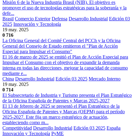
Misión 6 de la Nueva Industria Brasil (NIB). El objetivo es
promover el uso de tecnologías estratégicas para la soberanía y la
defe...
Brasil
Comercio Exterior
Defensa
Desarrollo Industrial
Edición 03
2025
Innovación y Tecnología
19 may. 2025
0
716
La Oficina General del Comité Central del PCCh y la Oficina
General del Consejo de Estado emitieron el "Plan de Acción
Especial para Impulsar el Consumo"
El 16 de marzo de 2025 se emitió el Plan de Acción Especial para
Impulsar el Consumo con el objetivo de expandir la demanda
interna en todas las direcciones, mejorar la capacidad de consumo
mediante e...
China
Desarrollo Industrial
Edición 03 2025
Mercado Interno
19 may. 2025
0
714
El Subsecretario de Industria y Turismo presenta el Plan Estratégico
de la Oficina Española de Patentes y Marcas 2025-2027
El 13 de febrero de 2025 se presentó el Plan Estratégico de la
Oficina Española de Patentes y Marcas (OEPM) para el período
2025-2027. Este fija un marco estratégico de actuación,
estableciendo como m...
Competitividad
Desarrollo Industrial
Edición 03 2025
España
Innovación y Tecnología
PyME