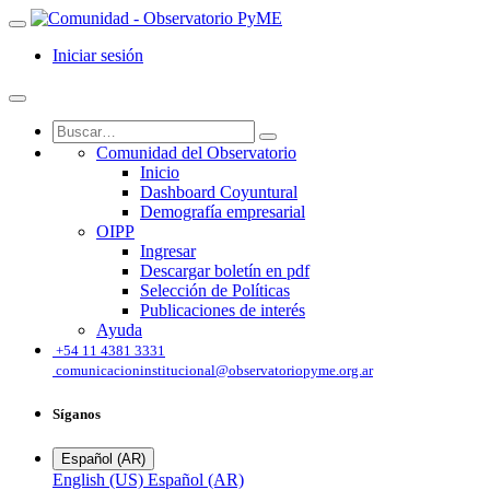
Iniciar sesión
Comunidad del Observatorio
Inicio
Dashboard Coyuntural
Demografía empresarial
OIPP
Ingresar
Descargar boletín en pdf
Selección de Políticas
Publicaciones de interés
Ayuda
͏
+54 11 4381 3331
comunicacioninstitucional@observatoriopyme.org.ar
Síganos
Español (AR)
English (US)
Español (AR)