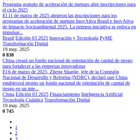
Programa gratuito de aceleración de startups abre inscripciones para
el ciclo 2025
El 11 de marzo de 2025 abrieron las inscripciones para los
programas de aceleración de startups InovAtiva Brasil e InovAtiva
de Impacto Socioambiental 2025. La primera iniciativa se enfoca en
impulsar...
Brasil
Edición 03 2025
Innovación y Tecnología
PyME
Transformación Digital
19 may. 2025
0
838
China creará un fondo nacional de orientación de capital de riesgo
para fortalecer a las empresas innovadoras
El 6 de marzo de 2025, Zheng Shanjie, jefe de la Comisión
Nacional de Desarrollo y Reforma (NDRC), declaró que China
establecerá pronto un fondo nacional de orientación de capital de
riesgo en un inte...
China
Edición 03 2025
Financiamiento
Inteligencia Artificial
Tecnología Cuántica
Transformación Digital
19 may. 2025
0
745
1
2
3