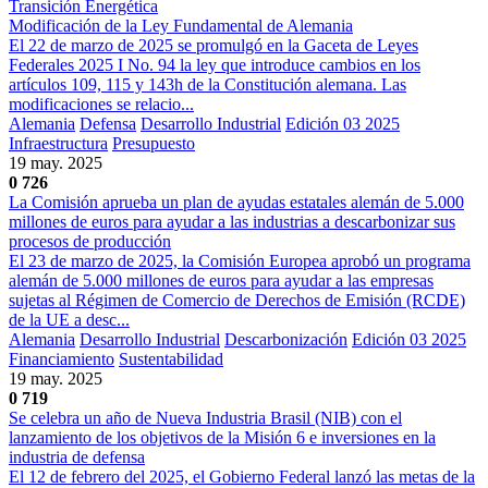
Transición Energética
Modificación de la Ley Fundamental de Alemania
El 22 de marzo de 2025 se promulgó en la Gaceta de Leyes
Federales 2025 I No. 94 la ley que introduce cambios en los
artículos 109, 115 y 143h de la Constitución alemana. Las
modificaciones se relacio...
Alemania
Defensa
Desarrollo Industrial
Edición 03 2025
Infraestructura
Presupuesto
19 may. 2025
0
726
La Comisión aprueba un plan de ayudas estatales alemán de 5.000
millones de euros para ayudar a las industrias a descarbonizar sus
procesos de producción
El 23 de marzo de 2025, la Comisión Europea aprobó un programa
alemán de 5.000 millones de euros para ayudar a las empresas
sujetas al Régimen de Comercio de Derechos de Emisión (RCDE)
de la UE a desc...
Alemania
Desarrollo Industrial
Descarbonización
Edición 03 2025
Financiamiento
Sustentabilidad
19 may. 2025
0
719
Se celebra un año de Nueva Industria Brasil (NIB) con el
lanzamiento de los objetivos de la Misión 6 e inversiones en la
industria de defensa
El 12 de febrero del 2025, el Gobierno Federal lanzó las metas de la