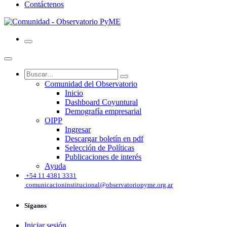
Contáctenos
Comunidad del Observatorio
Inicio
Dashboard Coyuntural
Demografía empresarial
OIPP
Ingresar
Descargar boletín en pdf
Selección de Políticas
Publicaciones de interés
Ayuda
͏
+54 11 4381 3331
comunicacioninstitucional@observatoriopyme.org.ar
Síganos
Iniciar sesión