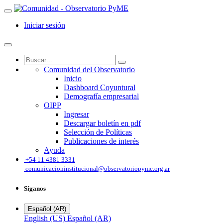
Iniciar sesión
Comunidad del Observatorio
Inicio
Dashboard Coyuntural
Demografía empresarial
OIPP
Ingresar
Descargar boletín en pdf
Selección de Políticas
Publicaciones de interés
Ayuda
͏
+54 11 4381 3331
comunicacioninstitucional@observatoriopyme.org.ar
Síganos
Español (AR)
English (US)
Español (AR)