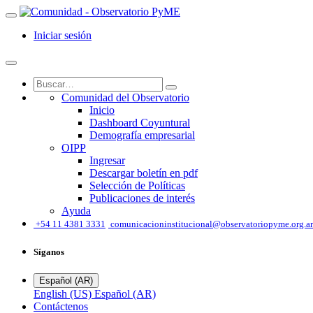
Iniciar sesión
Comunidad del Observatorio
Inicio
Dashboard Coyuntural
Demografía empresarial
OIPP
Ingresar
Descargar boletín en pdf
Selección de Políticas
Publicaciones de interés
Ayuda
͏
+54 11 4381 3331
comunicacioninstitucional@observatoriopyme.org.ar
Síganos
Español (AR)
English (US)
Español (AR)
Contáctenos