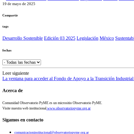
19 de mayo de 2025
Compartir
tags
Desarrollo Sostenible
Edición 03 2025
Legislación
México
Sustentab
fechas
Leer siguiente
La ventana para acceder al Fondo de Apoyo a la Transición Industrial 
Acerca de
Comunidad Observatorio PyME es un micrositio Observatorio PyME.
Visite nuestra web institucional
www.observatoriopyme.org.ar
Sigamos en contacto
comunicacioninstitucional@observatoriopyme.org.ar