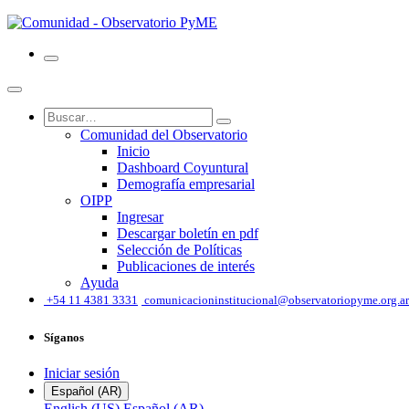
Comunidad del Observatorio
Inicio
Dashboard Coyuntural
Demografía empresarial
OIPP
Ingresar
Descargar boletín en pdf
Selección de Políticas
Publicaciones de interés
Ayuda
͏
+54 11 4381 3331
comunicacioninstitucional@observatoriopyme.org.ar
Síganos
Iniciar sesión
Español (AR)
English (US)
Español (AR)