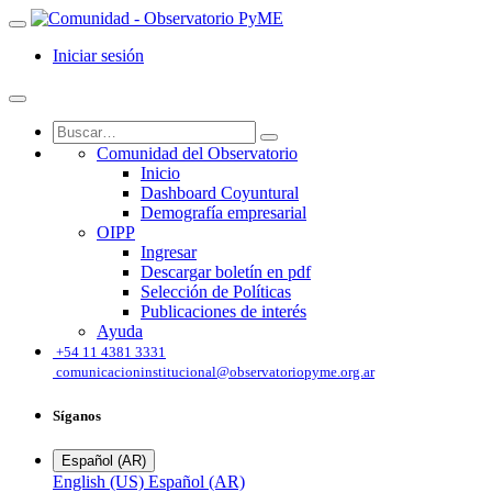
Iniciar sesión
Comunidad del Observatorio
Inicio
Dashboard Coyuntural
Demografía empresarial
OIPP
Ingresar
Descargar boletín en pdf
Selección de Políticas
Publicaciones de interés
Ayuda
͏
+54 11 4381 3331
comunicacioninstitucional@observatoriopyme.org.ar
Síganos
Español (AR)
English (US)
Español (AR)