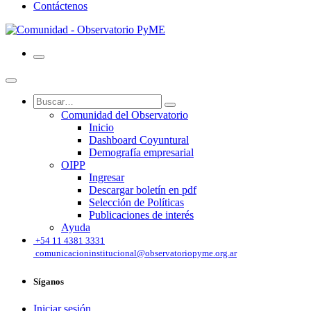
Contáctenos
Comunidad del Observatorio
Inicio
Dashboard Coyuntural
Demografía empresarial
OIPP
Ingresar
Descargar boletín en pdf
Selección de Políticas
Publicaciones de interés
Ayuda
͏
+54 11 4381 3331
comunicacioninstitucional@observatoriopyme.org.ar
Síganos
Iniciar sesión