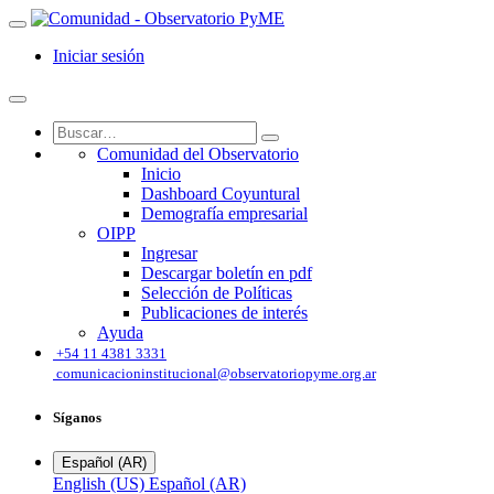
Iniciar sesión
Comunidad del Observatorio
Inicio
Dashboard Coyuntural
Demografía empresarial
OIPP
Ingresar
Descargar boletín en pdf
Selección de Políticas
Publicaciones de interés
Ayuda
͏
+54 11 4381 3331
comunicacioninstitucional@observatoriopyme.org.ar
Síganos
Español (AR)
English (US)
Español (AR)