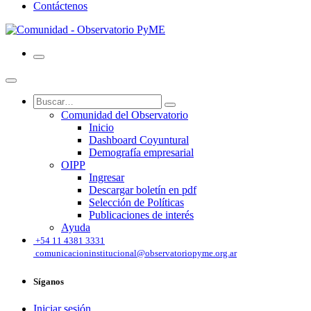
Contáctenos
Comunidad del Observatorio
Inicio
Dashboard Coyuntural
Demografía empresarial
OIPP
Ingresar
Descargar boletín en pdf
Selección de Políticas
Publicaciones de interés
Ayuda
͏
+54 11 4381 3331
comunicacioninstitucional@observatoriopyme.org.ar
Síganos
Iniciar sesión